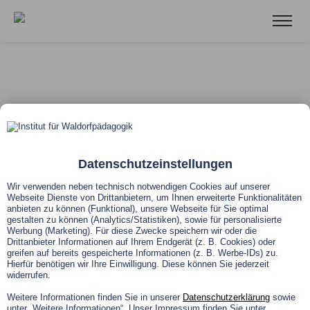
Berufspraxis als
Waldorflehrer:in
Datenschutzeinstellungen
Der Zertifikatskurs wendet sich an Klassen-, Fach-
Wir verwenden neben technisch notwendigen Cookies auf unserer
und Oberstufenlehrer:innen mit einem
Webseite Dienste von Drittanbietern, um Ihnen erweiterte Funktionalitäten
anbieten zu können (Funktional), unsere Webseite für Sie optimal
Studienabschluss in Waldorfpädagogik und einer
gestalten zu können (Analytics/Statistiken), sowie für personalisierte
Werbung (Marketing). Für diese Zwecke speichern wir oder die
Tätigkeit im Epochen- und/ oder Fachunterricht an
Drittanbieter Informationen auf Ihrem Endgerät (z. B. Cookies) oder
greifen auf bereits gespeicherte Informationen (z. B. Werbe-IDs) zu.
einer Freien Waldorfschule oder Rudolf-Steiner-
Hierfür benötigen wir Ihre Einwilligung. Diese können Sie jederzeit
widerrufen.
Schule.
Weitere Informationen finden Sie in unserer
Datenschutzerklärung
sowie
unter „Weitere Informationen“. Unser Impressum finden Sie unter